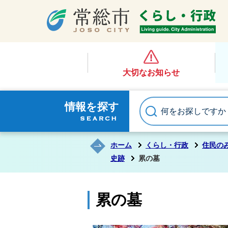
大切なお知らせ
情報を探す
ホーム
くらし・行政
住民の
史跡
累の墓
累の墓