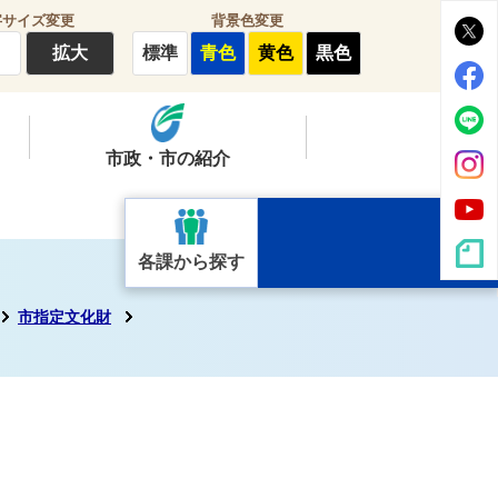
字サイズ変更
背景色変更
拡大
標準
青色
黄色
黒色
市政・市の紹介
各課から探す
市指定文化財