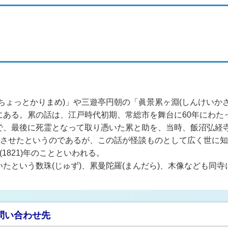
ちょっとかりまめ)」や三遊亭円朝の「眞景累ヶ淵(しんけいか
にある。累の話は、江戸時代初期、常総市を舞台に60年にわた
、最後に死霊となって取り憑いた累と助を、当時、飯沼弘経寺
)させたというのであるが、この話が怪談ものとして広く世に知
1821)年のことといわれる。
たという数珠(じゅず)、累曼陀羅(まんだら)、木像なども同
問い合わせ先