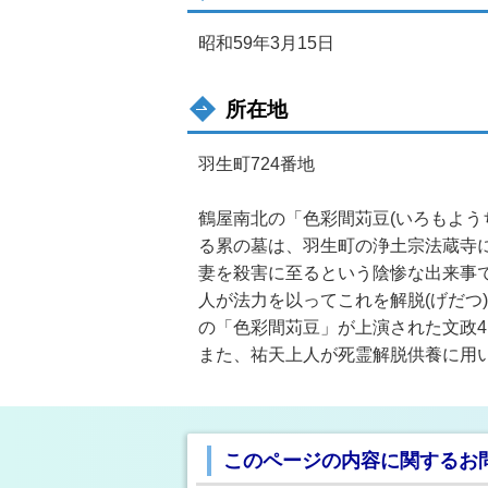
昭和59年3月15日
所在地
羽生町724番地
鶴屋南北の「色彩間苅豆(いろもよう
る累の墓は、羽生町の浄土宗法蔵寺
妻を殺害に至るという陰惨な出来事で
人が法力を以ってこれを解脱(げだつ
の「色彩間苅豆」が上演された文政4(
また、祐天上人が死霊解脱供養に用い
このページの内容に関するお