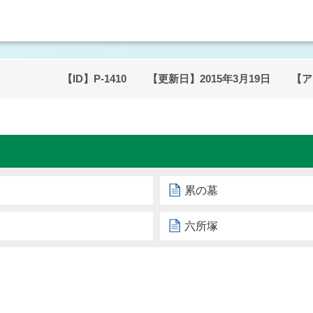
【ID】
P-1410
【更新日】
2015年3月19日
【ア
累の墓
六所塚