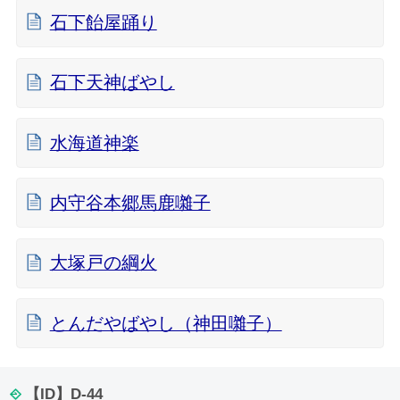
石下飴屋踊り
石下天神ばやし
水海道神楽
内守谷本郷馬鹿囃子
大塚戸の綱火
とんだやばやし（神田囃子）
【ID】
D-44