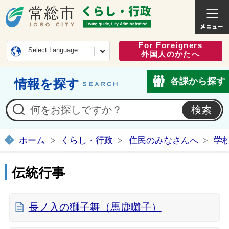
常総市公式ホームページ
くらし・
For Foreigners
Select Language
外国人のかたへ
各課から探す
情報を探す
ホーム
くらし・行政
住民のみなさんへ
学
伝統行事
長ノ入の獅子舞（馬鹿囃子）