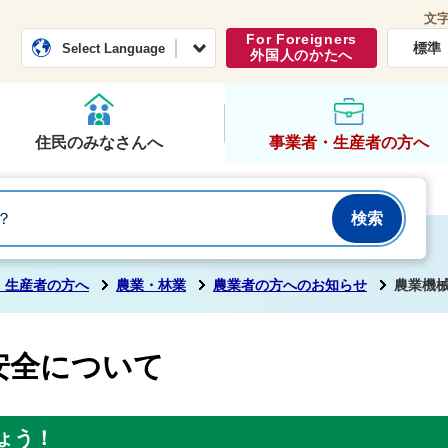
文
常総市公式ホームページ
くらし・行政
For Foreigners
標準
Select Language
外国人のかたへ
住民のみなさんへ
事業者・生産者の方へ
・生産者の方へ
農業・林業
農業者の方へのお知らせ
農業機
安全について
ょう！