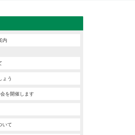
案内
て
しょう
修会を開催します
て
ついて