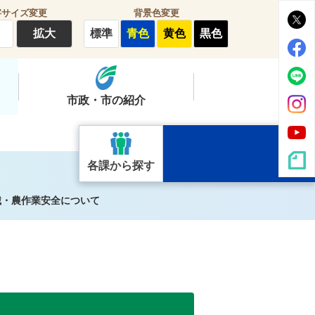
字サイズ変更
背景色変更
拡大
標準
青色
黄色
黒色
市政・市の紹介
各課から探す
械・農作業安全について