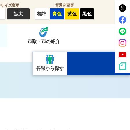
字サイズ変更
背景色変更
拡大
標準
青色
黄色
黒色
市政・市の紹介
各課から探す