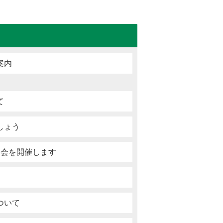
案内
て
しょう
修会を開催します
て
ついて