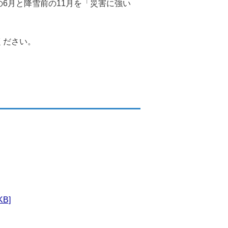
6月と降雪前の11月を「災害に強い
ください。
。
B]