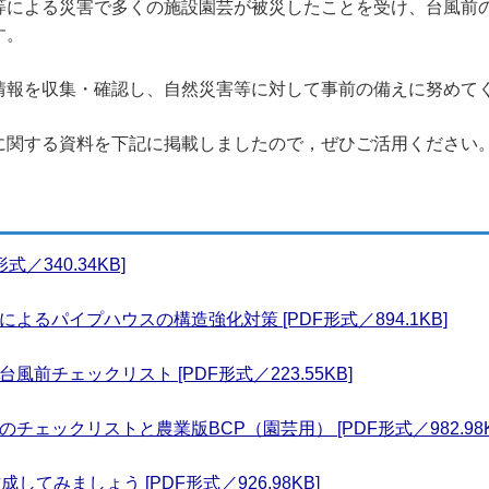
等による災害で多くの施設園芸が被災したことを受け、台風前の
す。
情報を収集・確認し、自然災害等に対して事前の備えに努めて
に関する資料を下記に掲載しましたので，ぜひご活用ください
／340.34KB]
るパイプハウスの構造強化対策 [PDF形式／894.1KB]
前チェックリスト [PDF形式／223.55KB]
ェックリストと農業版BCP（園芸用） [PDF形式／982.98K
てみましょう [PDF形式／926.98KB]