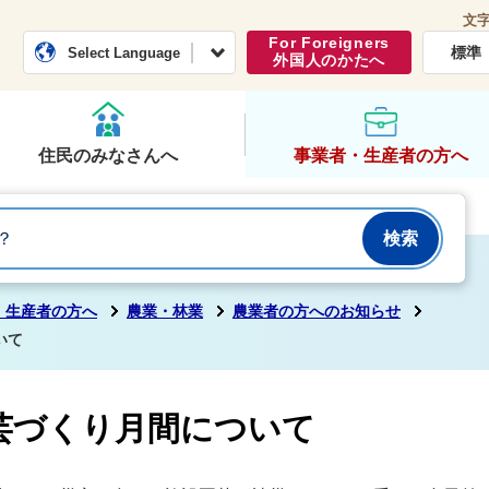
文
常総市公式ホームページ
くらし・行政
For Foreigners
標準
Select Language
外国人のかたへ
住民のみなさんへ
事業者・生産者の方へ
・生産者の方へ
農業・林業
農業者の方へのお知らせ
いて
芸づくり月間について