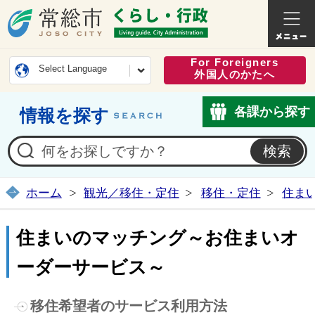
常総市公式ホームページ
くらし・
For Foreigners
Select Language
外国人のかたへ
各課から探す
情報を探す
ホーム
観光／移住・定住
移住・定住
住ま
住まいのマッチング～お住まいオ
ーダーサービス～
移住希望者のサービス利用方法