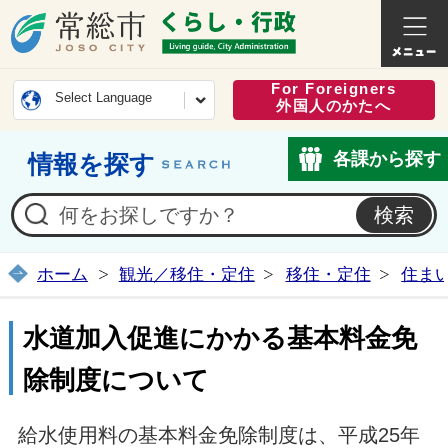
常総市公式ホームページ
くらし・
For Foreigners
Select Language
外国人のかたへ
各課から探す
情報を探す
ホーム
観光／移住・定住
移住・定住
住ま
水道加入促進にかかる基本料金免
除制度について
給水使用料の基本料金免除制度は、平成25年