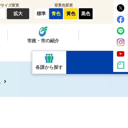
字サイズ変更
背景色変更
拡大
標準
青色
黄色
黒色
市政・市の紹介
各課から探す
ス