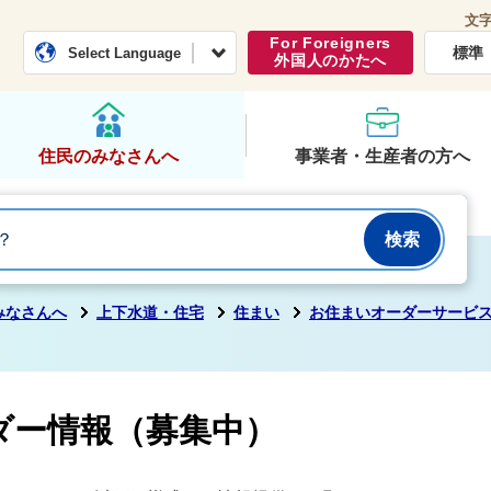
文
常総市公式ホームページ
くらし・行政
For Foreigners
標準
Select Language
外国人のかたへ
住民のみなさんへ
事業者・生産者の方へ
みなさんへ
上下水道・住宅
住まい
お住まいオーダーサービ
）
ダー情報（募集中）