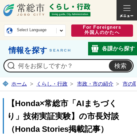
常総市公式ホームページ
くらし・
For Foreigners
Select Language
外国人のかたへ
各課から探す
情報を探す
ホーム
くらし・行政
市政・市の紹介
市の
【Honda×常総市「AIまちづく
り」技術実証実験】の市長対談
（Honda Stories掲載記事）