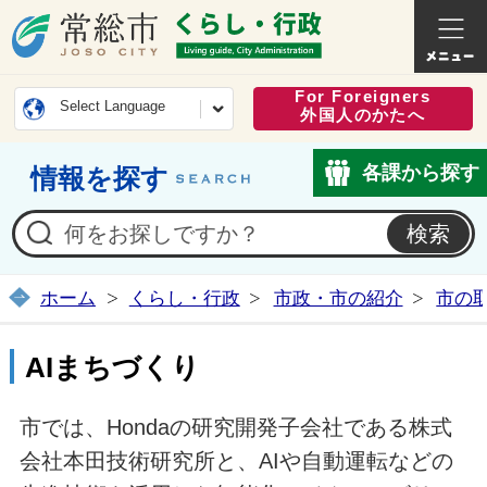
常総市公式ホームページ
くらし・
For Foreigners
Select Language
外国人のかたへ
各課から探す
情報を探す
ホーム
くらし・行政
市政・市の紹介
市の
AIまちづくり
市では、Hondaの研究開発子会社である株式
会社本田技術研究所と、AIや自動運転などの