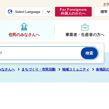
文
常総市公式ホームページ
くらし・行政
For Foreigners
標準
Select Language
外国人のかたへ
住民のみなさんへ
事業者・生産者の方へ
みなさんへ
まちづくり・市民活動
地域コミュニティ
各地区