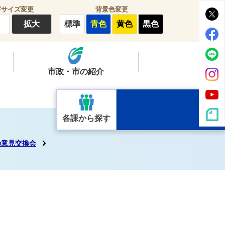
字サイズ変更
背景色変更
拡大
標準
青色
黄色
黒色
市政・市の紹介
各課から探す
の意見交換会