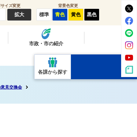
字サイズ変更
背景色変更
拡大
標準
青色
黄色
黒色
市政・市の紹介
各課から探す
の意見交換会