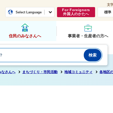
文
常総市公式ホームページ
くらし・行政
For Foreigners
標準
Select Language
外国人のかたへ
住民のみなさんへ
事業者・生産者の方へ
みなさんへ
まちづくり・市民活動
地域コミュニティ
各地区