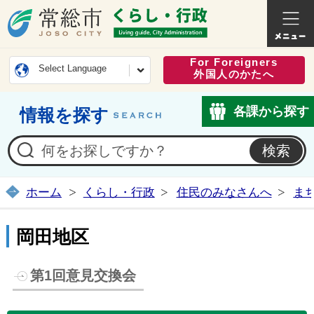
常総市公式ホームページ
くらし・
For Foreigners
Select Language
外国人のかたへ
各課から探す
情報を探す
ホーム
くらし・行政
住民のみなさんへ
ま
岡田地区
第1回意見交換会