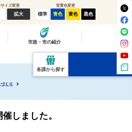
字サイズ変更
背景色変更
拡大
標準
青色
黄色
黒色
市政・市の紹介
各課から探す
ちづくり
開催しました。