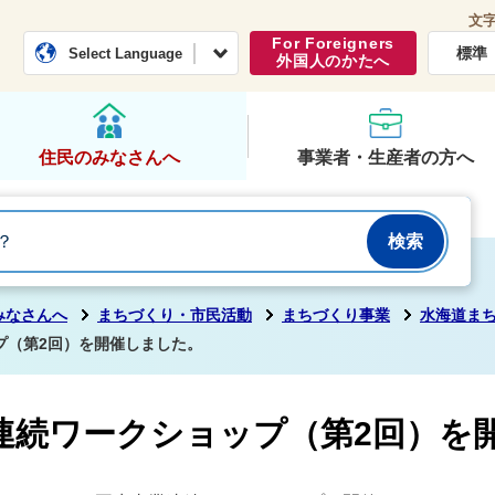
文
常総市公式ホームページ
くらし・行政
For Foreigners
標準
Select Language
外国人のかたへ
住民のみなさんへ
事業者・生産者の方へ
みなさんへ
まちづくり・市民活動
まちづくり事業
水海道ま
プ（第2回）を開催しました。
連続ワークショップ（第2回）を