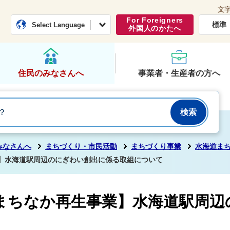
文
常総市公式ホームページ
くらし・行政
For Foreigners
標準
Select Language
外国人のかたへ
住民のみなさんへ
事業者・生産者の方へ
みなさんへ
まちづくり・市民活動
まちづくり事業
水海道ま
業】水海道駅周辺のにぎわい創出に係る取組について
度まちなか再生事業】水海道駅周辺