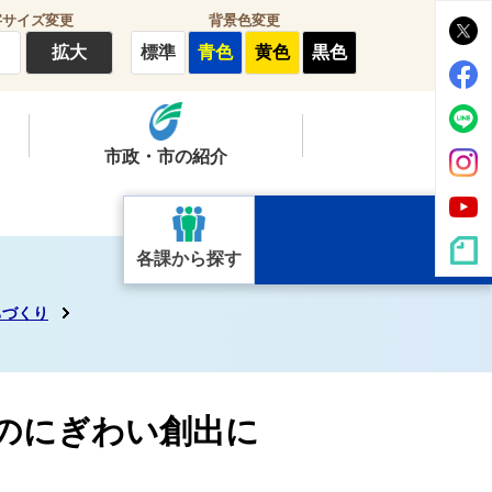
字サイズ変更
背景色変更
拡大
標準
青色
黄色
黒色
市政・市の紹介
各課から探す
ちづくり
のにぎわい創出に