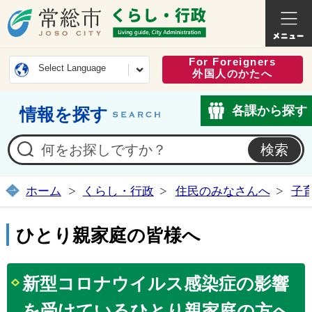
常総市公式ホームページ
くらし・
For Foreigners
Select Language
外国人のかたへ
各課から探す
情報を探す
ホーム
くらし・行政
住民のみなさんへ
子
ひとり親家庭の皆様へ
新型コロナウイルス感染症の影響
を受けているひとり親家庭の方へ