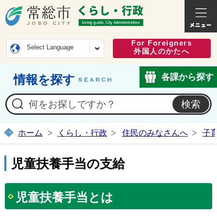
常総市公式ホームページ
くらし・
For Foreigners
Select Language
外国人のかたへ
各課から探す
情報を探す
ホーム
くらし・行政
住民のみなさんへ
子
児童扶養手当の支給
児童扶養手当とは