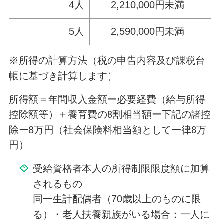
4人
2,210,000円未満
3
5人
2,590,000円未満
3
※所得の計算方法（税の申告内容及び課税台
帳に基づき計算します）
所得額＝年間収入金額ー必要経費（給与所得
控除額等）＋養育費の8割相当額ー下記の諸控
除ー8万円（社会保険料相当額として一律8万
円）
受給資格者本人の所得制限限度額に加算
されるもの
同一生計配偶者（70歳以上のものに限
る）・老人扶養親族がいる場合：一人に