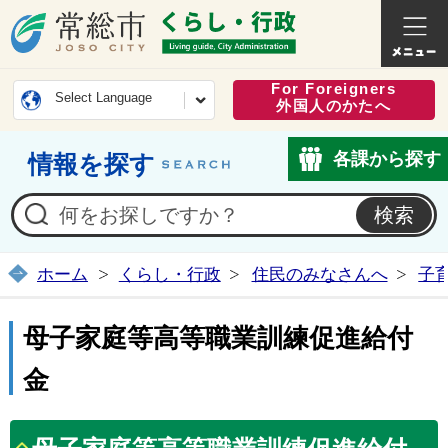
常総市公式ホームページ
くらし・
For Foreigners
Select Language
外国人のかたへ
各課から探す
情報を探す
ホーム
くらし・行政
住民のみなさんへ
子
母子家庭等高等職業訓練促進給付
金