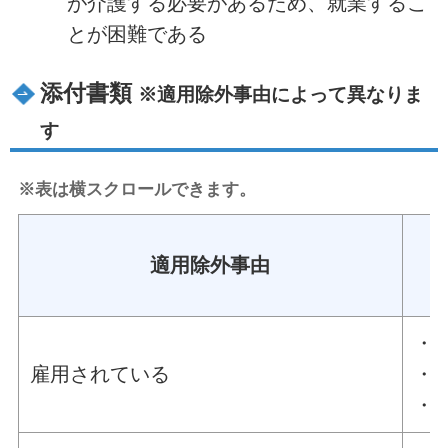
が介護する必要があるため、就業するこ
とが困難である
添付書類
※適用除外事由によって異なりま
す
※表は横スクロールできます。
適用除外事由
・
雇用されている
・
・