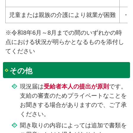
児童または親族の介護により就業が困難
・
※令和8年6月～8月までの間のいずれかの時
点における状況が明らかとなるものを添付し
てください
その他
現況届は
受給者本人の提出が原則
です。
支給の審査のためプライベートなことを
お聞きする場合がありますので、ご了承
ください。
聞き取りの内容によっては追加で書類を