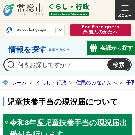
常総市公式ホームページ
くらし・
For Foreigners
Select Language
外国人のかたへ
各課から探す
情報を探す
ホーム
くらし・行政
住民のみなさんへ
子
児童扶養手当の現況届について
令和8年度児童扶養手当の現況届出
受付を行います。