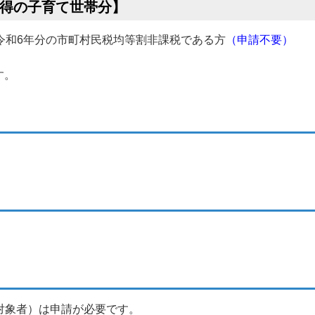
所得の子育て世帯分】
令和6年分の市町村民税均等割非課税である方
（申請不要）
す。
）
等対象者）は申請が必要です。