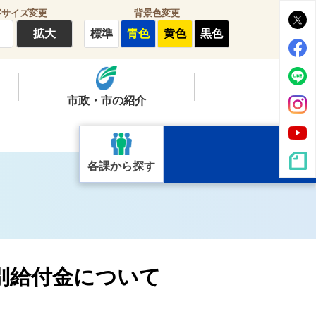
字サイズ変更
背景色変更
拡大
標準
青色
黄色
黒色
市政・市の紹介
各課から探す
別給付金について