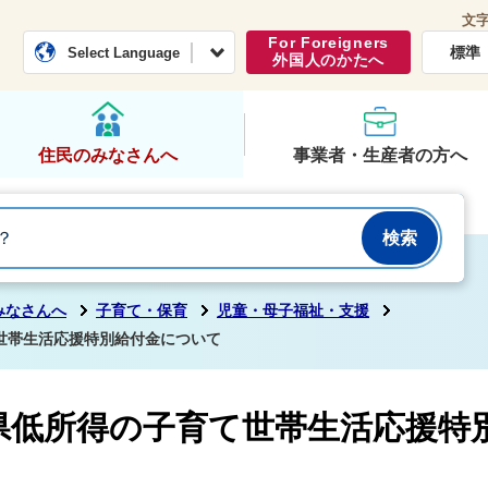
文
常総市公式ホームページ
くらし・行政
For Foreigners
標準
Select Language
外国人のかたへ
住民のみなさんへ
事業者・生産者の方へ
みなさんへ
子育て・保育
児童・母子福祉・支援
世帯生活応援特別給付金について
県低所得の子育て世帯生活応援特