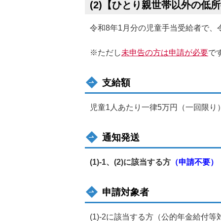
(2)【ひとり親世帯以外の低
令和8年1月分の児童手当受給者で、
※ただし
未申告の方は申請が必要
で
支給額
児童1人あたり一律5万円（一回限り
通知発送
(1)-1、(2)に該当する方
（申請不要）
申請対象者
(1)-2に該当する方（公的年金給付