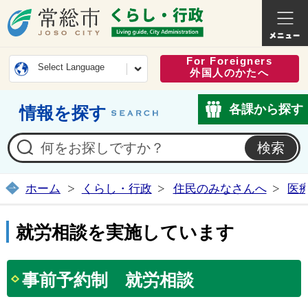
常総市公式ホームページ
くらし・
For Foreigners
Select Language
外国人のかたへ
各課から探す
情報を探す
ホーム
くらし・行政
住民のみなさんへ
医
就労相談を実施しています
事前予約制 就労相談