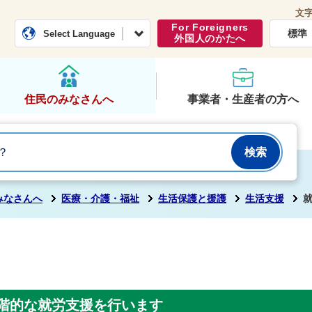
文
常総市公式ホームページ
くらし・行政
For Foreigners
標準
Select Language
外国人のかたへ
住民のみなさんへ
事業者・生産者の方へ
みなさんへ
医療・介護・福祉
生活保護と援護
生活支援
階的な就労支援を行います