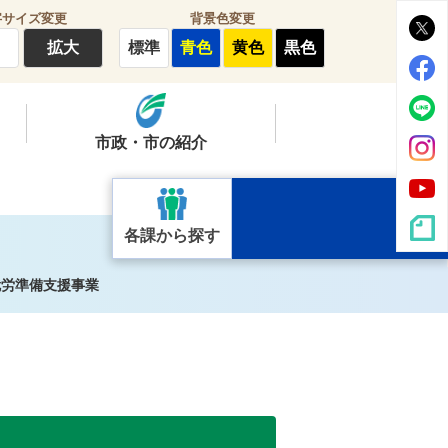
字サイズ変更
背景色変更
拡大
標準
青色
黄色
黒色
市政・市の紹介
各課から探す
就労準備支援事業