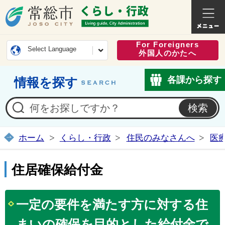
常総市公式ホームページ
くらし・
For Foreigners
Select Language
外国人のかたへ
各課から探す
情報を探す
ホーム
くらし・行政
住民のみなさんへ
医
住居確保給付金
一定の要件を満たす方に対する住
まいの確保を目的とした給付金で