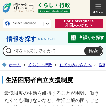
常総市公式ホームページ
くらし・
For Foreigners
Select Language
外国人のかたへ
各課から探す
情報を探す
ホーム
くらし・行政
住民のみなさんへ
医
生活困窮者自立支援制度
最低限度の生活を維持することが困難、働き
たくても働けないなど、生活全般の困りごと