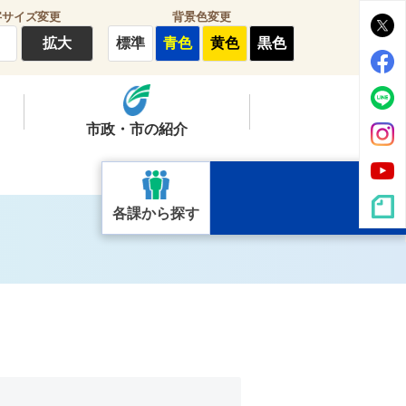
字サイズ変更
背景色変更
拡大
標準
青色
黄色
黒色
市政・市の紹介
各課から探す