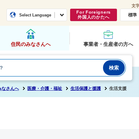
文
常総市公式ホームページ
くらし・行政
For Foreigners
標準
Select Language
外国人のかたへ
住民のみなさんへ
事業者・生産者の方へ
みなさんへ
医療・介護・福祉
生活保護と援護
生活支援