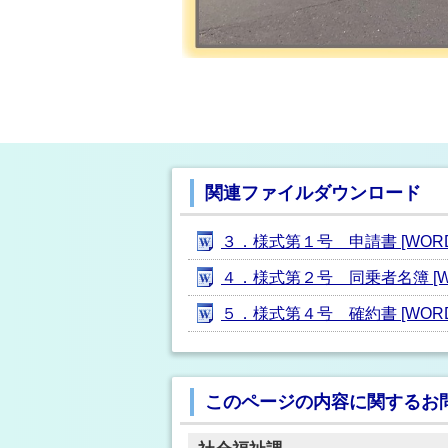
関連ファイルダウンロード
３．様式第１号 申請書 [WORD形
４．様式第２号 同乗者名簿 [WO
５．様式第４号 確約書 [WORD形
このページの内容に関するお