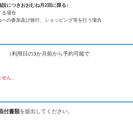
施設につきおおむね月2回に限る
設又は公共的施設を
会への参加及び旅行、ショッピング等を行う場合
 （利用日の3か月前から予約可能で
す
ません。
添付書類
を提出してください。