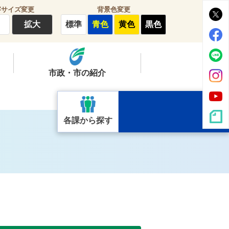
字サイズ変更
背景色変更
拡大
標準
青色
黄色
黒色
市政・市の紹介
各課から探す