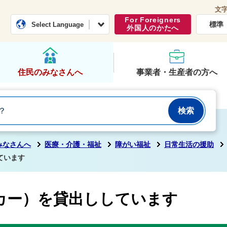
文
常総市公式ホームページ
くらし・行政
For Foreigners
標準
Select Language
外国人のかたへ
住民のみなさんへ
事業者・生産者の方へ
みなさんへ
医療・介護・福祉
障がい福祉
日常生活の援助
ています
カー）を貸出ししています