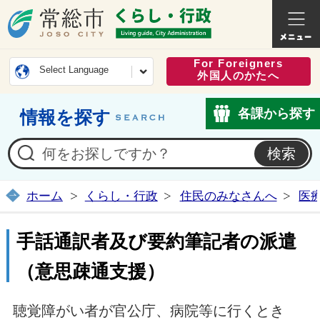
常総市公式ホームページ
くらし・
For Foreigners
Select Language
外国人のかたへ
各課から探す
情報を探す
ホーム
くらし・行政
住民のみなさんへ
医
手話通訳者及び要約筆記者の派遣
（意思疎通支援）
聴覚障がい者が官公庁、病院等に行くとき