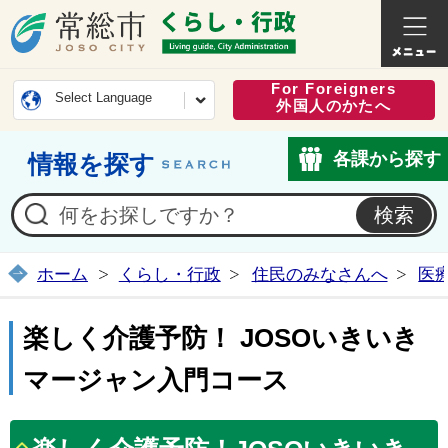
常総市公式ホームページ
くらし・
For Foreigners
Select Language
外国人のかたへ
各課から探す
情報を探す
ホーム
くらし・行政
住民のみなさんへ
医
楽しく介護予防！ JOSOいきいき
マージャン入門コース