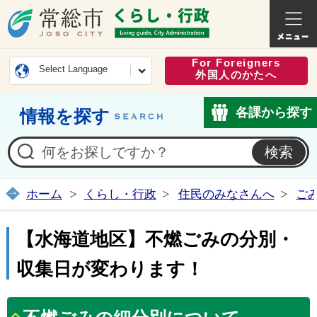
常総市公式ホームページ
くらし・
For Foreigners
Select Language
外国人のかたへ
各課から探す
情報を探す
ホーム
くらし・行政
住民のみなさんへ
ご
【水海道地区】不燃ごみの分別・
収集日が変わります！