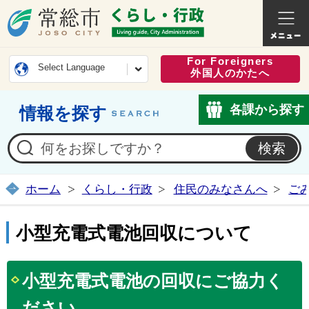
常総市公式ホームページ
くらし・
For Foreigners
Select Language
外国人のかたへ
各課から探す
情報を探す
ホーム
くらし・行政
住民のみなさんへ
ご
小型充電式電池回収について
小型充電式電池の回収にご協力く
ださい