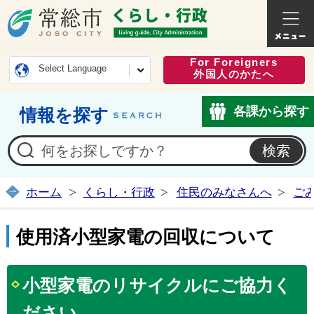
常総市公式ホームページ
くらし・
For Foreigners
Select Language
外国人のかたへ
各課から探す
情報を探す
ホーム
くらし・行政
住民のみなさんへ
ご
使用済小型家電の回収について
小型家電のリサイクルにご協力く
ださい