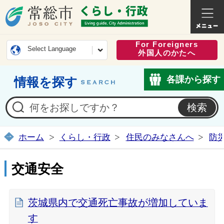
常総市公式ホームページ
くらし・
For Foreigners
Select Language
外国人のかたへ
各課から探す
情報を探す
ホーム
くらし・行政
住民のみなさんへ
防
交通安全
茨城県内で交通死亡事故が増加していま
す