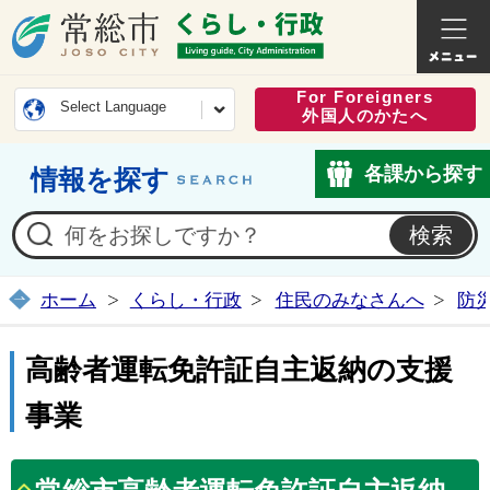
常総市公式ホームページ
くらし・
For Foreigners
Select Language
外国人のかたへ
各課から探す
情報を探す
ホーム
くらし・行政
住民のみなさんへ
防
高齢者運転免許証自主返納の支援
事業