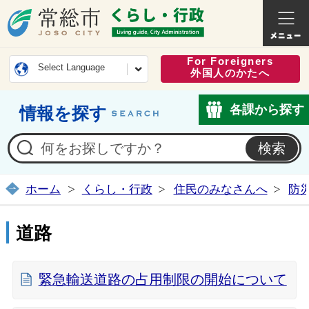
常総市公式ホームページ
くらし・
For Foreigners
Select Language
外国人のかたへ
各課から探す
情報を探す
ホーム
くらし・行政
住民のみなさんへ
防
道路
緊急輸送道路の占用制限の開始について