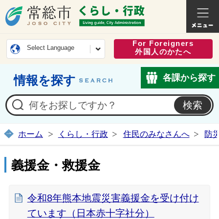
常総市公式ホームページ
くらし・
For Foreigners
Select Language
外国人のかたへ
各課から探す
情報を探す
ホーム
くらし・行政
住民のみなさんへ
防
義援金・救援金
令和8年熊本地震災害義援金を受け付け
ています（日本赤十字社分）