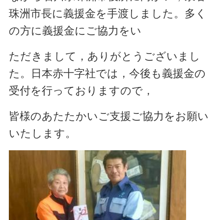
珠洲市長に義援金を手渡しました。多く
の方に義援金にご協力をい
ただき
ま
し
て，ありがと
うございまし
た。
日本赤十字社では，今後も義援金の
受付を行っておりますので，
皆様の
あ
た
たかいご支援
ご協力をお願い
いたします。