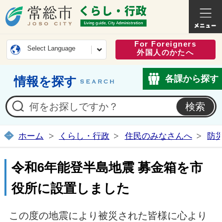
常総市公式ホームページ
くらし・
For Foreigners
Select Language
外国人のかたへ
各課から探す
情報を探す
ホーム
くらし・行政
住民のみなさんへ
防
令和6年能登半島地震 募金箱を市
役所に設置しました
この度の地震により被災された皆様に心より