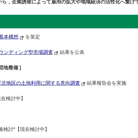
から，企業誘致によって雇用の拡大や地域経済の活性化へ繋げ
基本構想
を策定
ウンディング型市場調査
結果を公表
団地整備 ]
町北地区の⼟地利⽤に関する意向調査
結果報告会を実施
現在検討中】
概略検討*【現在検討中】