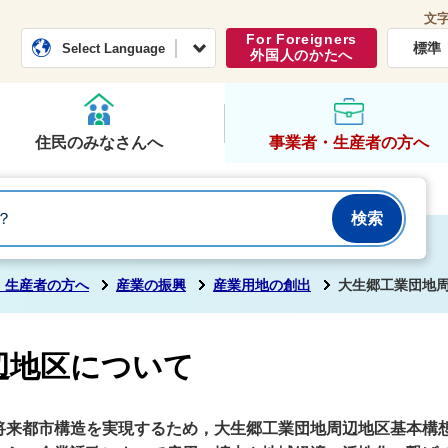
文
常総市公式ホームページ
くらし・行政
For Foreigners
標準
Select Language
外国人のかたへ
住民のみなさんへ
事業者・生産者の方へ
・生産者の方へ
産業の振興
産業用地の創出
大生郷工業団地
辺地区について
来都市構造を実現するため，大生郷工業団地周辺地区基本構