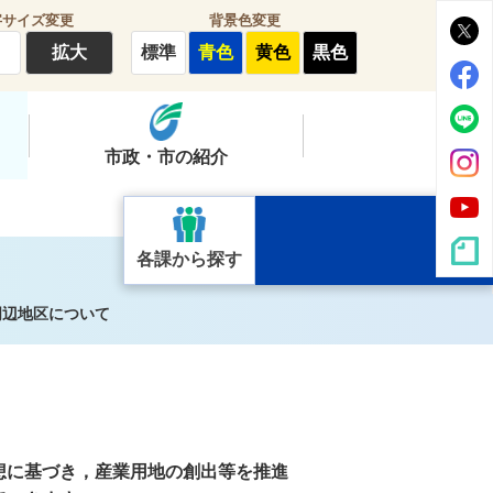
字サイズ変更
背景色変更
拡大
標準
青色
黄色
黒色
市政・市の紹介
各課から探す
周辺地区について
想に基づき，産業用地の創出等を推進