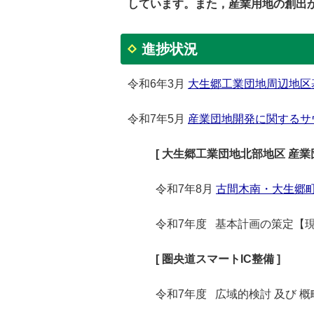
しています。
また，産業用地の創出
進捗状況
令和6年3月
大生郷工業団地周辺地区
令和7年5月
産業団地開発に関するサ
[ 大生郷工業団地北部地区 産業
令和7年8月
古間⽊南・⼤⽣郷
令和7年度 基本計画の策定【
[ 圏央道スマートIC整備 ]
令和7年度 広域的検討 及び 