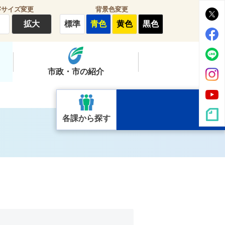
字サイズ変更
背景色変更
拡大
標準
青色
黄色
黒色
市政・市の紹介
各課から探す