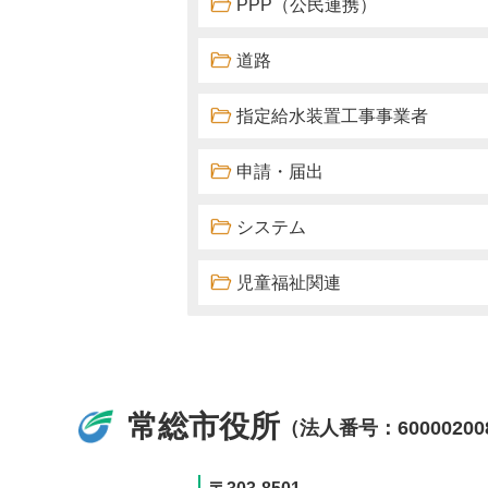
PPP（公民連携）
道路
指定給水装置工事事業者
申請・届出
システム
児童福祉関連
常総市役所
（法人番号：60000200