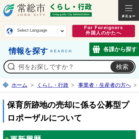
常総市公式ホームページ
くらし・
For Foreigners
Select Language
外国人のかたへ
各課から探す
情報を探す
ホーム
くらし・行政
事業者・生産者の方へ
保育所跡地の売却に係る公募型プ
ロポーザルについて