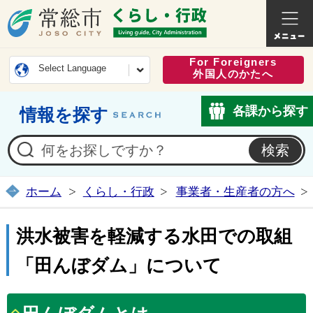
常総市公式ホームページ
くらし・
For Foreigners
Select Language
外国人のかたへ
各課から探す
情報を探す
ホーム
くらし・行政
事業者・生産者の方へ
洪水被害を軽減する水田での取組
「田んぼダム」について