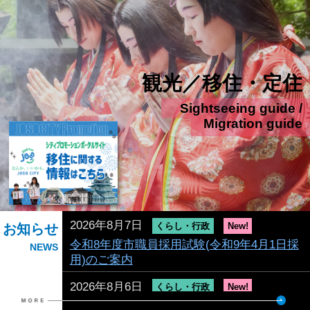
観光／移住・定住
Sightseeing guide /
Migration guide
2026年8月7日
くらし・行政
New!
お知らせ
令和8年度市職員採用試験(令和9年4月1日採
NEWS
用)のご案内
2026年8月6日
くらし・行政
New!
8月・9月・10月の集団検診（総合検診・一