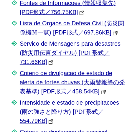
Fontes de Informacoes (情報収集先)
[PDF形式／756.75KB]
Lista de Orgaos de Defesa Civil (防災関
係機関一覧) [PDF形式／697.86KB]
Servico de Mensagens para desastres
(防災用伝言ダイヤル) [PDF形式／
731.66KB]
Criterio de divulgacao de estado de
alerta de fortes chuvas (大雨警報等の発
表基準) [PDF形式／458.54KB]
Intensidade e estado de precipitacoes
(雨の強さと降り方) [PDF形式／
554.79KB]
Criterio de divulgacao de possivel