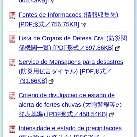
606.43KB]
Fontes de Informacoes (情報収集先)
[PDF形式／756.75KB]
Lista de Orgaos de Defesa Civil (防災関
係機関一覧) [PDF形式／697.86KB]
Servico de Mensagens para desastres
(防災用伝言ダイヤル) [PDF形式／
731.66KB]
Criterio de divulgacao de estado de
alerta de fortes chuvas (大雨警報等の
発表基準) [PDF形式／458.54KB]
Intensidade e estado de precipitacoes