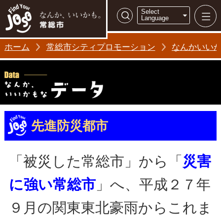
常総市シティ
Select
検索
Language
ホーム
常総市シティプロモーション
なんかいい
先進防災都市
「被災した常総市」から「
災害
に強い常総市
」へ、平成２７年
９月の関東東北豪雨からこれま