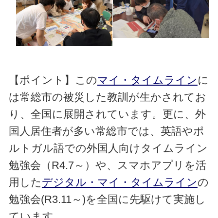
【ポイント】この
マイ・タイムライン
に
は常総市の被災した教訓が生かされてお
り、全国に展開されています。更に、外
国人居住者が多い常総市では、英語やポ
ルトガル語での外国人向けタイムライン
勉強会（
R4.7
～）や、スマホアプリを活
用した
デジタル・マイ・タイムライン
の
勉強会
(R3.11
～
)
を全国に先駆けて実施し
ています。