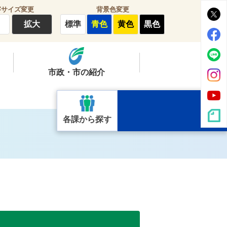
字サイズ変更
背景色変更
拡大
標準
青色
黄色
黒色
市政・市の紹介
各課から探す