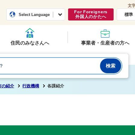
文
常総市公式ホームページ
くらし・行政
For Foreigners
標準
Select Language
外国人のかたへ
住民のみなさんへ
事業者・生産者の方へ
市の紹介
行政機構
各課紹介