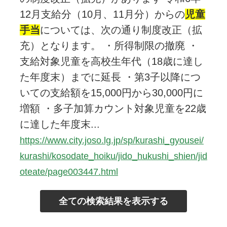
12月支給分（10月、11月分）からの
児童
手当
については、次の通り制度改正（拡
充）となります。 ・所得制限の撤廃 ・
支給対象児童を高校生年代（18歳に達し
た年度末）までに延長 ・第3子以降につ
いての支給額を15,000円から30,000円に
増額 ・多子加算カウント対象児童を22歳
に達した年度末...
https://www.city.joso.lg.jp/sp/kurashi_gyousei/
kurashi/kosodate_hoiku/jido_hukushi_shien/jid
oteate/page003447.html