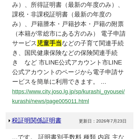
み）、所得証明書（最新の年度のみ）、
課税・非課税証明書（最新の年度の
み）、戸籍謄本・戸籍抄本・戸籍の附票
（本籍が常総市にある方のみ） 電子申請
サービス
児童手当
などの子育て関連手続
き、国民健康保険などの保険関連手続
き など 市LINE公式アカウント市LINE
公式アカウントのページから電子申請サ
ービスを簡単に利用できます。 ...
https://www.city.joso.lg.jp/sp/kurashi_gyousei/
kurashi/news/page005011.html
税証明関係証明書
更新日：2026年7月23日
...です。 証明書別手数料 種類 内容 主な