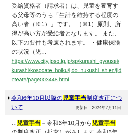
受給資格者（請求者）は、児童を養育す
る父母等のうち「生計を維持する程度の
高い者（※1）」です。 （※1）原則、所
得が高い方が受給者となります。 また、
以下の要件も考慮されます。 ・健康保険
の状況（児...
https://www.city.joso.lg.jp/sp/kurashi_gyousei/
kurashi/kosodate_hoiku/jido_hukushi_shien/jid
oteate/page003448.html
令和6年10月以降の
児童手当
制度改正につ
いて
更新日：2024年7月11日
...
児童手当
－令和6年10月から
児童手当
の制度改正（拡充）があります 令和6年