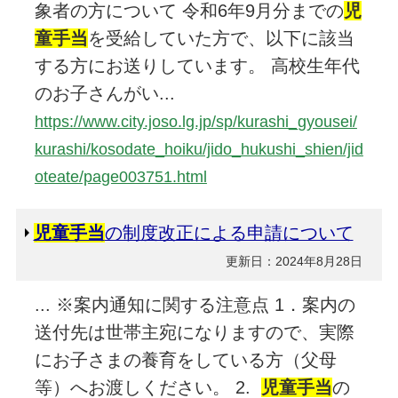
象者の方について 令和6年9月分までの
児
童手当
を受給していた方で、以下に該当
する方にお送りしています。 高校生年代
のお子さんがい...
https://www.city.joso.lg.jp/sp/kurashi_gyousei/
kurashi/kosodate_hoiku/jido_hukushi_shien/jid
oteate/page003751.html
児童手当
の制度改正による申請について
更新日：2024年8月28日
... ※案内通知に関する注意点 1．案内の
送付先は世帯主宛になりますので、実際
にお子さまの養育をしている方（父母
等）へお渡しください。 2.
児童手当
の