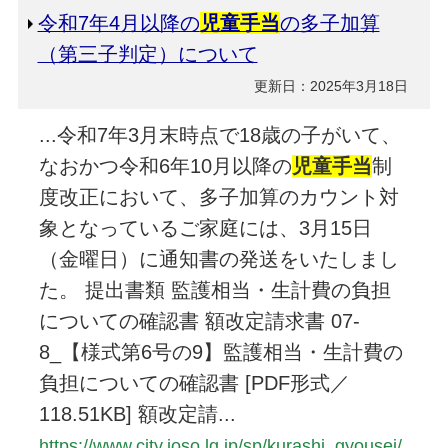
令和7年4月以降の
児童手当
の多子加算
（第三子判定）について
更新日：2025年3月18日
...令和7年3月末時点で18歳の子がいて、
なおかつ令和6年10月以降の
児童手当
制
度改正において、多子加算のカウント対
象となっているご家庭には、3月15日
（金曜日）に通知書の発送をいたしまし
た。 提出書類 監護相当・生計費の負担
についての確認書 額改定請求書 07-
8_【様式第6号の9】監護相当・生計費の
負担についての確認書 [PDF形式／
118.51KB] 額改定請...
https://www.city.joso.lg.jp/sp/kurashi_gyousei/