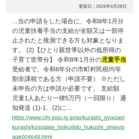
更新日：2026年4月28日
...当の申請をした場合に、令和8年1月分
の児童扶養手当の支給が全額又は一部停
止されたと推測できる方も対象となりま
す。 (2)【ひとり親世帯以外の低所得の
子育て世帯分】 令和8年1月分の
児童手当
受給者で、令和6年分の市町村民税均等
割非課税である方（申請不要） ※ただし
未申告の方は申請が必要です。 支給額
児童1人あたり一律5万円（一回限り） 通
知発送 (1)-1、(2)に...
https://www.city.joso.lg.jp/sp/kurashi_gyousei/
kurashi/kosodate_hoiku/jido_hukushi_shien/p
age004648.html