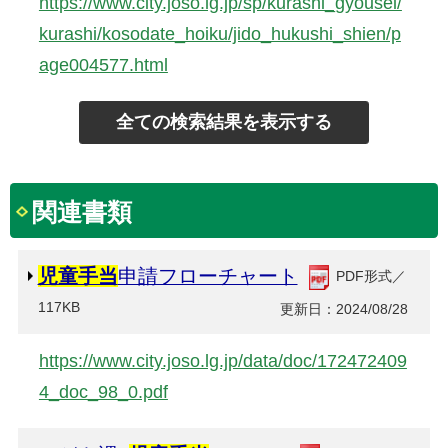
https://www.city.joso.lg.jp/sp/kurashi_gyousei/
kurashi/kosodate_hoiku/jido_hukushi_shien/p
age004577.html
関連書類
児童手当
申請フローチャート
PDF形式／
117KB
更新日：2024/08/28
https://www.city.joso.lg.jp/data/doc/172472409
4_doc_98_0.pdf