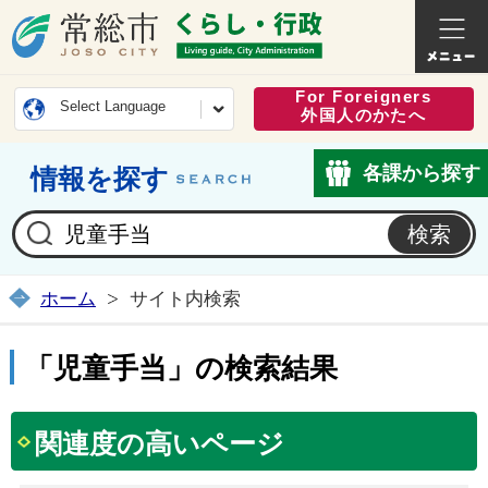
常総市公式ホームページ
くらし・
For Foreigners
Select Language
外国人のかたへ
各課から探す
情報を探す
ホーム
サイト内検索
「児童手当」の検索結果
関連度の高いページ