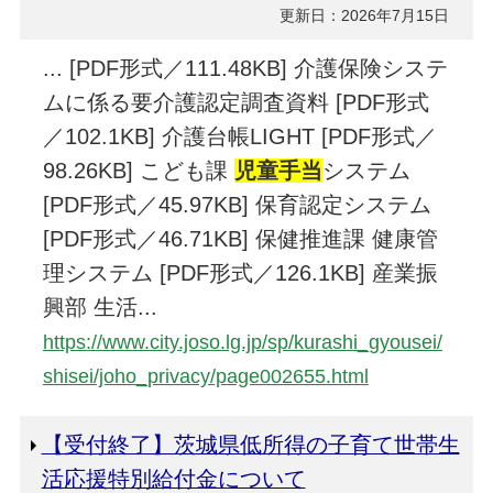
更新日：2026年7月15日
... [PDF形式／111.48KB] 介護保険システ
ムに係る要介護認定調査資料 [PDF形式
／102.1KB] 介護台帳LIGHT [PDF形式／
98.26KB] こども課
児童手当
システム
[PDF形式／45.97KB] 保育認定システム
[PDF形式／46.71KB] 保健推進課 健康管
理システム [PDF形式／126.1KB] 産業振
興部 生活...
https://www.city.joso.lg.jp/sp/kurashi_gyousei/
shisei/joho_privacy/page002655.html
【受付終了】茨城県低所得の子育て世帯生
活応援特別給付金について