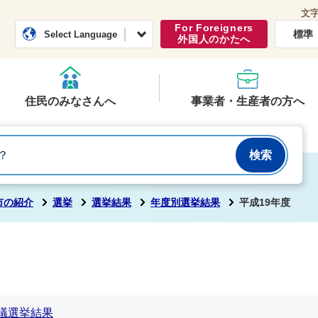
文
常総市公式ホームページ
くらし・行政
For Foreigners
標準
Select Language
外国人のかたへ
住民のみなさんへ
事業者・生産者の方へ
市の紹介
選挙
選挙結果
年度別選挙結果
平成19年度
市議選挙結果