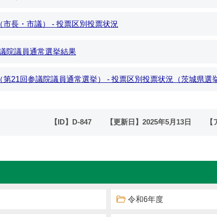
（市長・市議） - 投票区別投票状況
回参議院議員通常選挙結果
果（第21回参議院議員通常選挙） - 投票区別投票状況（茨城県選
【ID】
D-847
【更新日】
2025年5月13日
【
令和6年度