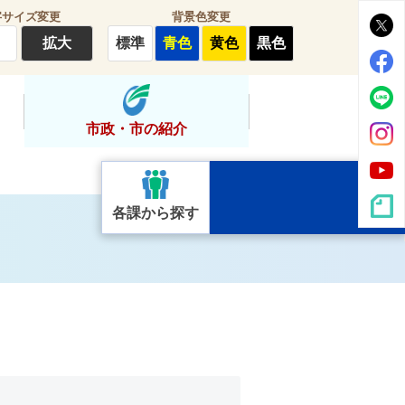
字サイズ変更
背景色変更
拡大
標準
青色
黄色
黒色
市政・市の紹介
各課から探す