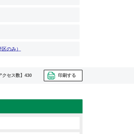
挙区のみ）
アクセス数】
430
印刷する