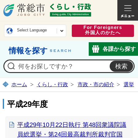
常総市公式ホームページ
くらし・
For Foreigners
Select Language
外国人のかたへ
各課から探す
情報を探す
ホーム
くらし・行政
市政・市の紹介
選挙
平成29年度
平成29年10月22日執行 第48回衆議院議
員総選挙・第24回最高裁判所裁判官国