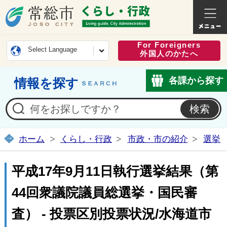
常総市公式ホームページ
くらし・
For Foreigners
Select Language
外国人のかたへ
各課から探す
情報を探す
ホーム
くらし・行政
市政・市の紹介
選挙
平成17年9月11日執行選挙結果（第
44回衆議院議員総選挙・国民審
査） - 投票区別投票状況/水海道市