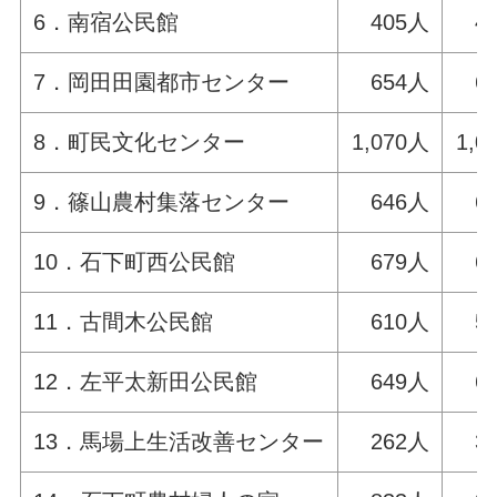
6．南宿公民館
405人
4
7．岡田田園都市センター
654人
6
8．町民文化センター
1,070人
1,0
9．篠山農村集落センター
646人
6
10．石下町西公民館
679人
6
11．古間木公民館
610人
5
12．左平太新田公民館
649人
6
13．馬場上生活改善センター
262人
3