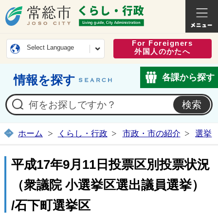
常総市公式ホームページ
くらし・
For Foreigners
Select Language
外国人のかたへ
各課から探す
情報を探す
ホーム
くらし・行政
市政・市の紹介
選挙
平成17年9月11日投票区別投票状況
（衆議院 小選挙区選出議員選挙）
/石下町選挙区