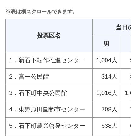
※表は横スクロールできます。
当日の
投票区名
男
1．新石下転作推進センター
1,004人
9
2．宮一公民館
314人
3
3．石下町中央公民館
1,016人
1,0
4．東野原田園都市センター
708人
7
5．石下町農業啓発センター
638人
6