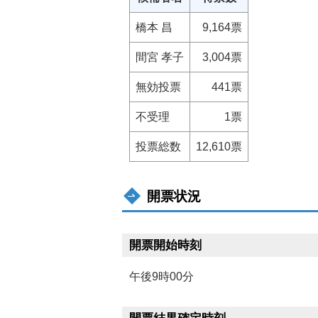
橋本 昌
9,164票
間宮 孝子
3,004票
無効投票
441票
不受理
1票
投票総数
12,610票
開票状況
開票開始時刻
午後9時00分