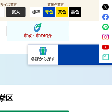
字サイズ変更
背景色変更
拡大
標準
青色
黄色
黒色
市政・市の紹介
各課から探す
選挙区