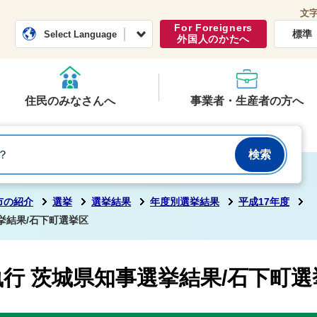
文
常総市公式ホームページ
くらし・行政
For Foreigners
標準
Select Language
外国人のかたへ
住民のみなさんへ
事業者・生産者の方へ
市の紹介
選挙
選挙結果
年度別選挙結果
平成17年度
選挙結果/石下町選挙区
日執行 茨城県知事選挙結果/石下町