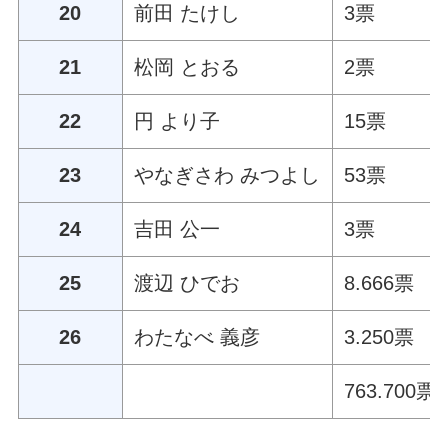
20
前田 たけし
3票
21
松岡 とおる
2票
22
円 より子
15票
23
やなぎさわ みつよし
53票
24
吉田 公一
3票
25
渡辺 ひでお
8.666票
26
わたなべ 義彦
3.250票
763.700票