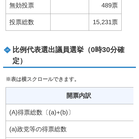
無効投票
489票
投票総数
15,231票
比例代表選出議員選挙（0時30分確
定）
※表は横スクロールできます。
開票内訳
(A)得票総数〔(a)+(b)〕
(a)政党等の得票総数