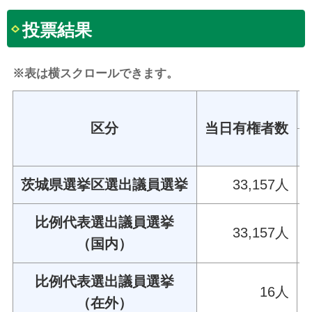
投票結果
※表は横スクロールできます。
区分
当日有権者数
茨城県選挙区選出議員選挙
33,157人
比例代表選出議員選挙
33,157人
（国内）
比例代表選出議員選挙
16人
（在外）