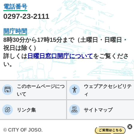
電話番号
0297-23-2111
開庁時間
8時30分から17時15分まで（土曜日・日曜日・
祝日は除く）
詳しくは
日曜日窓口開庁について
をご覧くださ
い。
このホームページにつ
ウェブアクセシビリテ
いて
ィ
リンク集
サイトマップ
© CITY OF JOSO.