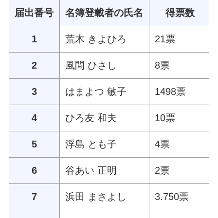
届出番号
名簿登載者の氏名
得票数
1
荒木 きよひろ
21票
2
風間 ひさし
8票
3
はまよつ 敏子
1498票
4
ひろ友 和夫
10票
5
浮島 とも子
4票
6
谷あい 正明
2票
7
浜田 まさよし
3.750票