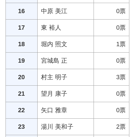
16
中原 美江
0票
17
東 裕人
0票
18
堀内 照文
1票
19
宮城島 正
0票
20
村主 明子
3票
21
望月 康子
0票
22
矢口 雅章
0票
23
湯川 美和子
2票