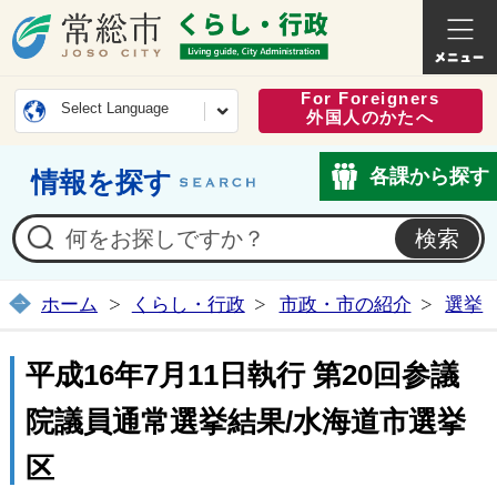
常総市公式ホームページ
くらし・
For Foreigners
Select Language
外国人のかたへ
各課から探す
情報を探す
ホーム
くらし・行政
市政・市の紹介
選挙
平成16年7月11日執行 第20回参議
院議員通常選挙結果/水海道市選挙
区