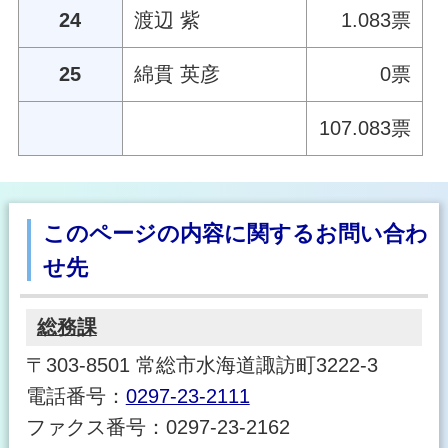
24
渡辺 紫
1.083票
25
綿貫 英彦
0票
107.083票
このページの内容に関するお問い合わ
せ先
総務課
〒303-8501 常総市水海道諏訪町3222-3
電話番号：
0297-23-2111
ファクス番号：0297-23-2162