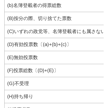
(b)名簿登載者の得票総数
(B)按分の際、切り捨てた票数
(C)いずれの政党等、名簿登載者にも属さない
(D)有効投票数〔(a)+(b)+(c)〕
(E)無効投票数
(F)投票総数〔(D)+(E)〕
(G)不受理
(H)持ち帰り