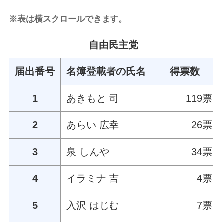
※表は横スクロールできます。
自由民主党
届出番号
名簿登載者の氏名
得票数
1
あきもと 司
119票
2
あらい 広幸
26票
3
泉 しんや
34票
4
イラミナ 吉
4票
5
入沢 はじむ
7票