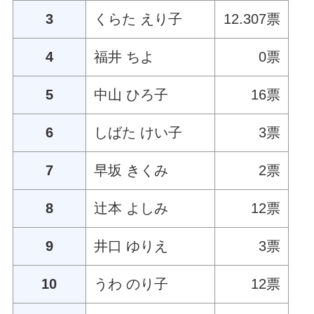
3
くらた えり子
12.307票
4
福井 ちよ
0票
5
中山 ひろ子
16票
6
しばた けい子
3票
7
早坂 きくみ
2票
8
辻本 よしみ
12票
9
井口 ゆりえ
3票
10
うわ のり子
12票