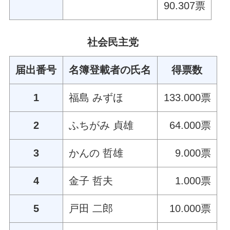
90.307票
社会民主党
届出番号
名簿登載者の氏名
得票数
1
福島 みずほ
133.000票
2
ふちがみ 貞雄
64.000票
3
かんの 哲雄
9.000票
4
金子 哲夫
1.000票
5
戸田 二郎
10.000票