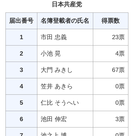
日本共産党
届出番号
名簿登載者の氏名
得票数
1
市田 忠義
23票
2
小池 晃
4票
3
大門 みきし
67票
4
笠井 あきら
0票
5
仁比 そうへい
0票
6
池田 伸宏
3票
7
池之上 博
0票